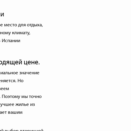
ии
е место для отдыха,
ному климату,
в Испании
одящей цене.
пиальное значение
няется. Но
меем
 Поэтому мы точно
лучшее жилье из
чает вашим
ий выбор вторичной