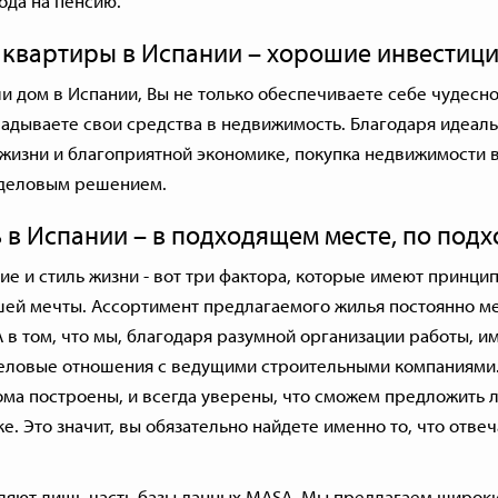
ода на пенсию.
 квартиры в Испании – хорошие инвестиц
и дом в Испании, Вы не только обеспечиваете себе чудесно
адываете свои средства в недвижимость. Благодаря идеаль
жизни и благоприятной экономике, покупка недвижимости 
 деловым решением.
в Испании – в подходящем месте, по подх
е и стиль жизни - вот три фактора, которые имеют принци
шей мечты. Ассортимент предлагаемого жилья постоянно ме
в том, что мы, благодаря разумной организации работы, и
ловые отношения с ведущими строительными компаниями.
дома построены, и всегда уверены, что сможем предложить 
. Это значит, вы обязательно найдете именно то, что отве
ляют лишь часть базы данных MASA. Мы предлагаем широк