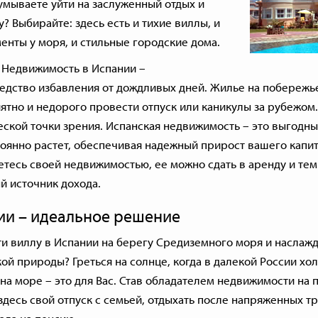
умываете уйти на заслуженный отдых и
у? Выбирайте: здесь есть и тихие
виллы
, и
менты
у моря, и стильные
городские дома
.
? Недвижимость в Испании –
едство избавления от дождливых дней. Жилье на побережье
ятно и недорого провести отпуск или каникулы за рубежом.
еской точки зрения. Испанская недвижимость – это
выгодны
оянно растет, обеспечивая надежный прирост вашего капит
етесь своей недвижимостью, ее можно сдать в аренду и те
й источник дохода.
ии – идеальное решение
и виллу в Испании на берегу Средиземного моря и наслажд
ой природы? Греться на солнце, когда в далекой России хол
 на море – это для Вас. Став обладателем недвижимости на 
десь свой отпуск с семьей, отдыхать после напряженных т