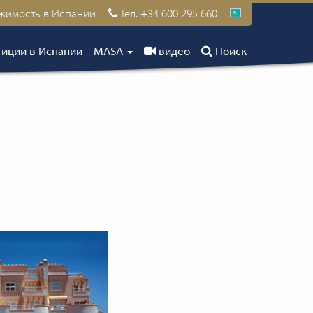
ижимость в Испании
Тел. +34 600 295 660
иции в Испании
MASA
видео
Поиск