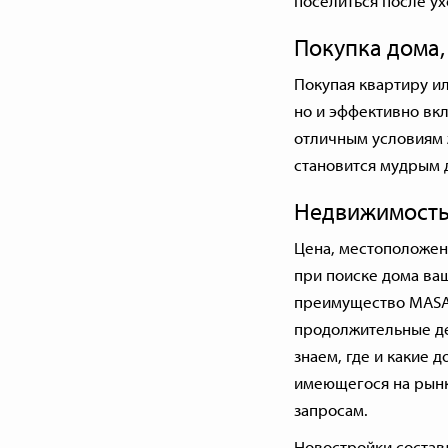
поселиться после ух
Покупка дома,
Покупая квартиру ил
но и эффективно вкл
отличным условиям 
становится мудрым
Недвижимость 
Цена, местоположени
при поиске дома ва
преимущество MASA 
продолжительные де
знаем, где и какие 
имеющегося на рынке
запросам.
Новостройки
состав