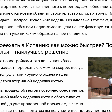
вторичного жилья, заявленного к перепродаже, обновляетс
 имеются новые объекты, строительство которых вот-вот б
одаже – вопрос нескольких недель. Немаловажен тот факт, 
понравившейся вам недвижимости цена на нее фиксируется,
 цен уже ни каким образом на нее не влияют.
реехать в Испанию как можно быстрее? П
илья
– наилучшее решение.
с новостройками, это лишь часть базы
о желает переехать как можно скорее, всегда
ься услугами крупного отдела нашей
егося вторичной недвижимостью.
на продажу объектов постоянно обновляется,
льшой выбор недвижимости любого типа: от
нной до уже проверенной временем, в самых
разным ценам. При этом вы получаете все преимущества со