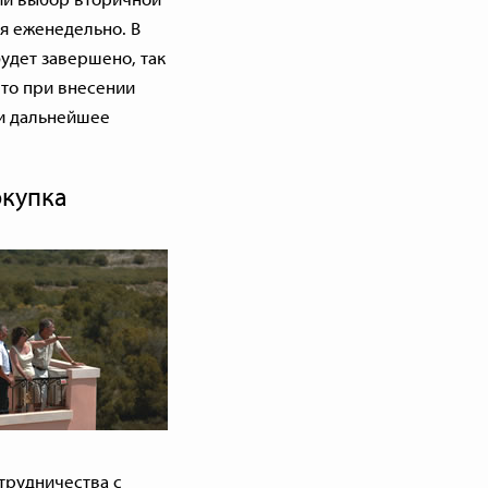
я еженедельно. В
удет завершено, так
что при внесении
 и дальнейшее
окупка
трудничества с