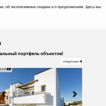
х, об эксклюзивных скидках и о предложениях. Здесь вы
в
альный портфель объектов!
следующая
Previous
Next
Previ
/
23
1
/
17