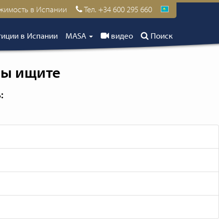
ижимость в Испании
Тел. +34 600 295 660
иции в Испании
MASA
видео
Поиск
вы ищите
: