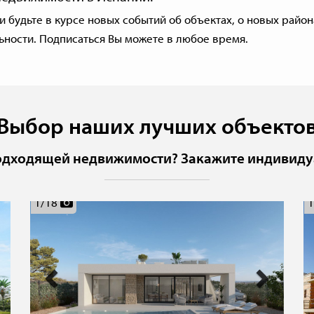
удьте в курсе новых событий об объектах, о новых района
ьности
. Подписаться Вы можете в любое время.
Выбор наших лучших объекто
одходящей недвижимости? Закажите индивиду
ext
Previous
Next
1
/
18
1