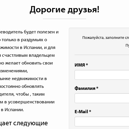
Дорогие друзья!
утеводитель будет полезен и
Пожалуйста, заполните сл
о только в раздумьях о
П
жимости в Испании, и для
ся счастливым владельцем
но желает обновить свои
ИМЯ
*
 изменениями,
ынке недвижимости в
постоянно обновлять
Фамилия
*
теля, чтобы , таким
ам в усовершенствовании
 в Испании.
E-Mail
*
ещает следующие